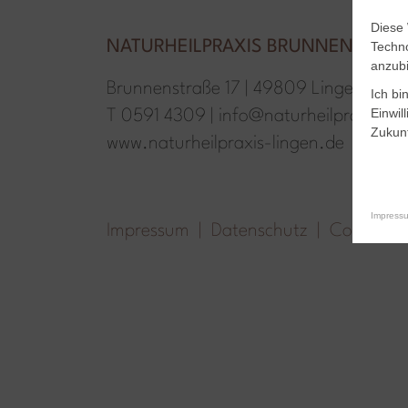
Diese 
NATURHEILPRAXIS BRUNNENSTRASS
Techno
anzubi
Brunnenstraße 17 | 49809 Lingen
Ich bi
Einwil
T
0591 4309
|
info@naturheilpraxis-li
Zukunf
www.naturheilpraxis-lingen.de
Impress
Impressum
Datenschutz
Cookies