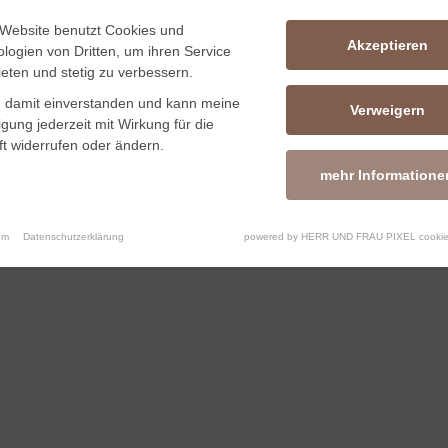
Website benutzt Cookies und
Akzeptieren
E
ÖFFNUNGSZEITEN
logien von Dritten, um ihren Service
eten und stetig zu verbessern.
Mo.–Do
09.00–13.00 Uhr
n damit einverstanden und kann meine
Verweigern
ligung jederzeit mit Wirkung für die
ngen.de
14.30–20.00 Uhr
t widerrufen oder ändern.
Fr.
09.00–13.30 Uhr
mehr Informatione
um
Datenschutzerklärung
powered by HERR UND FRAU PIXEL cookie