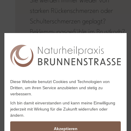
Sie werden immer wieder von
starken Rückenschmerzen oder
Schulterschmerzen geplagt?
Beklemmungsgefühle im Brustkorb?
Häufig Kopfschmerzen oder
Migräne? Schwindel ohne
erkennbare Ursache? Chronisch
müde ohne Grund? Sie haben
Diese Website benutzt Cookies und Technologien von
starke Schmerzen durch Arthrose?
Dritten, um ihren Service anzubieten und stetig zu
verbessern.
Sprechen wir darüber. Als
Ich bin damit einverstanden und kann meine Einwilligung
jederzeit mit Wirkung für die Zukunft widerrufen oder
Heilpraktikerinnen haben wir einen
ändern.
ganzheitlichen Behandlungsansatz
Akzeptieren