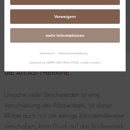
und können Ihnen verschiedene,
aufeinander abgestimmte
Verweigern
Therapiemöglichkeiten empfehlen.
mehr Informationen
Mehr erfahren
Impressum
Datenschutzerklärung
powered by HERR UND FRAU PIXEL cookie consent
DIE ATLAS-THERAPIE
Ursache vieler Beschwerden ist eine
Verschiebung des Atlaswirbels. Ist dieser
Wirbel auch nur um wenige Zehntelmillimeter
verschoben, kann Druck auf das Rückenmark